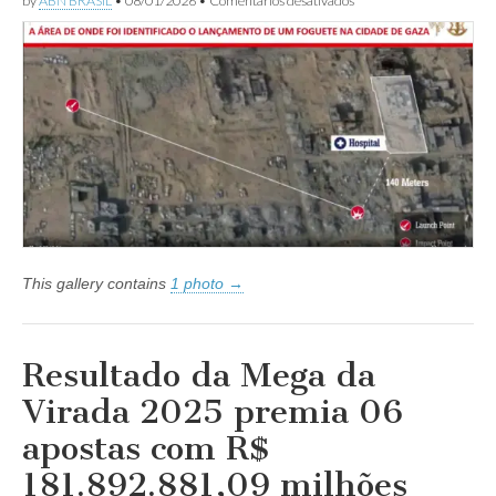
by
ABN BRASIL
•
08/01/2026
•
Comentários desativados
Foguete
disparado
pelo
Hamas
falha
e
explode
perto
de
um
hospital
na
Faixa
de
Gaza
This gallery contains
1 photo →
Resultado da Mega da
Virada 2025 premia 06
apostas com R$
181.892.881,09 milhões