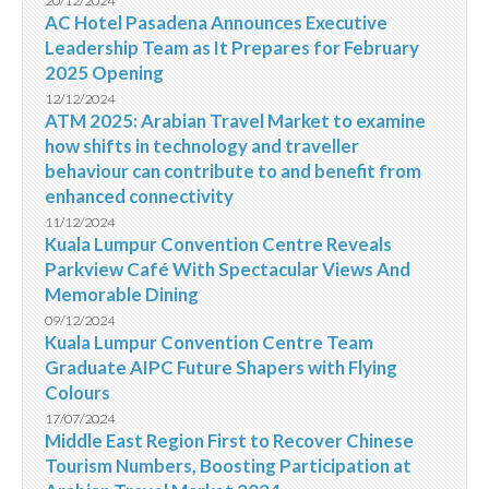
20/12/2024
AC Hotel Pasadena Announces Executive
Leadership Team as It Prepares for February
2025 Opening
12/12/2024
ATM 2025: Arabian Travel Market to examine
how shifts in technology and traveller
behaviour can contribute to and benefit from
enhanced connectivity
11/12/2024
Kuala Lumpur Convention Centre Reveals
Parkview Café With Spectacular Views And
Memorable Dining
09/12/2024
Kuala Lumpur Convention Centre Team
Graduate AIPC Future Shapers with Flying
Colours
17/07/2024
Middle East Region First to Recover Chinese
Tourism Numbers, Boosting Participation at