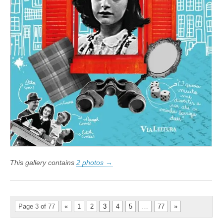
This gallery contains
2 photos →
Page 3 of 77
«
1
2
3
4
5
…
77
»