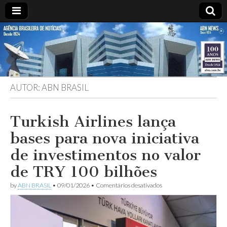
ABN
Desde
1924:
ABN
NEWS
Agência
Brasileira
de
AUTOR:
ABN BRASIL
Notícias
S.A.
Turkish Airlines lança
bases para nova iniciativa
de investimentos no valor
de TRY 100 bilhões
em
by
ABN BRASIL
•
09/01/2026
•
Comentários desativados
Turkish
Airlines
lança
bases
para