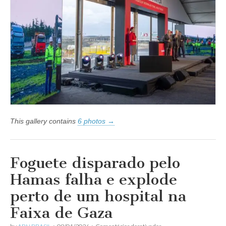
nova
iniciativa
de
investimentos
no
valor
de
TRY
100
bilhões
This gallery contains
6 photos →
Foguete disparado pelo
Hamas falha e explode
perto de um hospital na
Faixa de Gaza
em