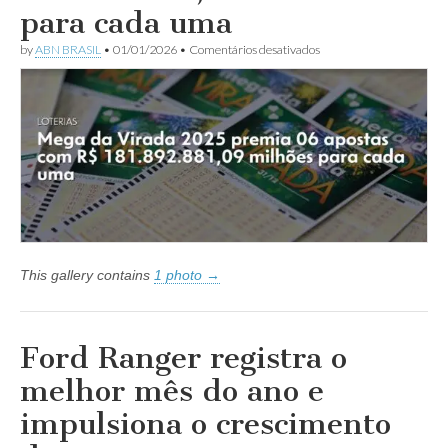
para cada uma
em
by
ABN BRASIL
•
01/01/2026
•
Comentários desativados
Resultado
da
Mega
da
Virada
2025
premia
06
apostas
com
R$
181.892.881,09
milhões
para
This gallery contains
1 photo →
cada
uma
Ford Ranger registra o
melhor mês do ano e
impulsiona o crescimento