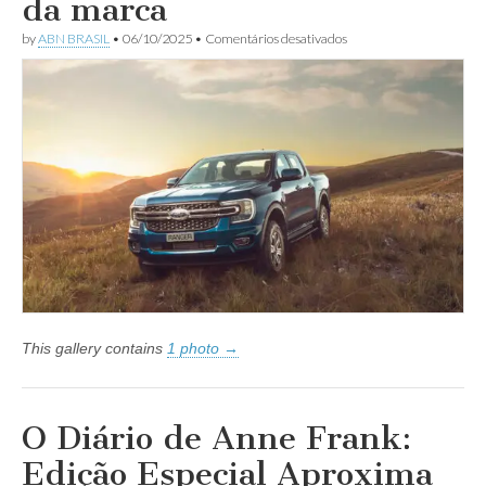
da marca
em
by
ABN BRASIL
•
06/10/2025
•
Comentários desativados
Ford
Ranger
registra
o
melhor
mês
do
ano
e
impulsiona
o
crescimento
da
marca
This gallery contains
1 photo →
O Diário de Anne Frank:
Edição Especial Aproxima