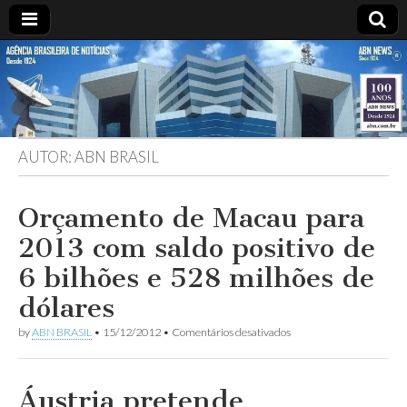
ABN
Desde
1924:
ABN
NEWS
Agência
Brasileira
de
AUTOR:
ABN BRASIL
Notícias
S.A.
Orçamento de Macau para
2013 com saldo positivo de
6 bilhões e 528 milhões de
dólares
em
by
ABN BRASIL
•
15/12/2012
•
Comentários desativados
Orçamento
de
Macau
para
Áustria pretende
2013