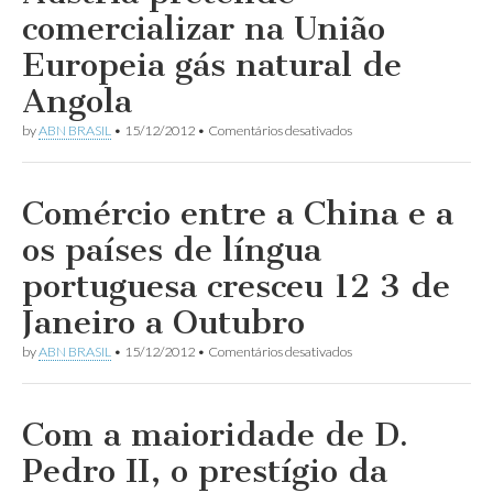
com
comercializar na União
saldo
positivo
Europeia gás natural de
de
6
Angola
bilhões
e
em
by
ABN BRASIL
•
15/12/2012
•
Comentários desativados
528
Áustria
milhões
pretende
de
comercializar
dólares
na
Comércio entre a China e a
União
Europeia
os países de língua
gás
natural
portuguesa cresceu 12 3 de
de
Angola
Janeiro a Outubro
em
by
ABN BRASIL
•
15/12/2012
•
Comentários desativados
Comércio
entre
a
China
Com a maioridade de D.
e
a
Pedro II, o prestígio da
os
países