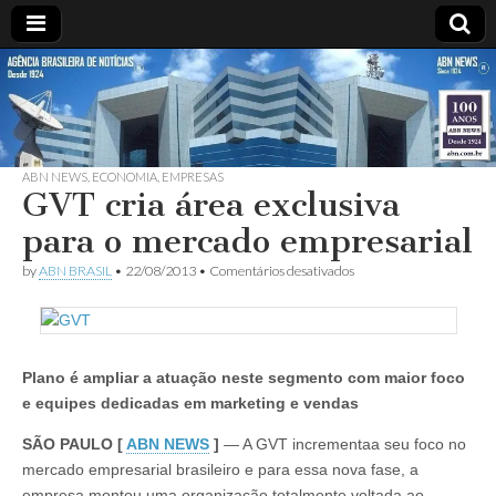
ABN
Desde
1924:
ABN
NEWS
Agência
Brasileira
de
ABN NEWS
,
ECONOMIA
,
EMPRESAS
GVT cria área exclusiva
Notícias
S.A.
para o mercado empresarial
em
by
ABN BRASIL
•
22/08/2013
•
Comentários desativados
GVT
cria
área
exclusiva
para
o
Plano é ampliar a atuação neste segmento com maior foco
mercado
e equipes dedicadas em marketing e vendas
empresarial
SÃO PAULO [
ABN NEWS
]
— A GVT incrementaa seu foco no
mercado empresarial brasileiro e para essa nova fase, a
empresa montou uma organização totalmente voltada ao