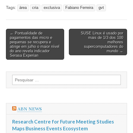
Tags:
área
cria
exclusiva
Fabiano Ferreira
gvt
Post
← Pontualidade de
SUSE Linux é usado por
pagamentos das micro e
mais de 1/3 dos 100
navigation
pequenas se recupera e
melhores
atinge em julho o maior nível
supercomputadores do
do ano revela indicador
mundo →
Serasa Experian
Pesquisar
por:
ABN NEWS
Research Centre for Future Meeting Studies
Maps Business Events Ecosystem