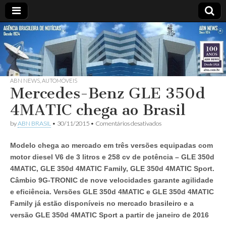
ABN
Desde
1924:
ABN
NEWS
Agência
Brasileira
de
ABN NEWS
,
AUTOMÓVEIS
Mercedes-Benz GLE 350d
Notícias
S.A.
4MATIC chega ao Brasil
em
by
ABN BRASIL
•
30/11/2015
•
Comentários desativados
Mercedes-
Benz
Modelo chega ao mercado em três versões equipadas com
GLE
350d
motor diesel V6 de 3 litros e 258 cv de potência – GLE 350d
4MATIC
4MATIC, GLE 350d 4MATIC Family, GLE 350d 4MATIC Sport.
chega
ao
Câmbio 9G-TRONIC de nove velocidades garante agilidade
Brasil
e eficiência. Versões GLE 350d 4MATIC e GLE 350d 4MATIC
Family já estão disponíveis no mercado brasileiro e a
versão GLE 350d 4MATIC Sport a partir de janeiro de 2016