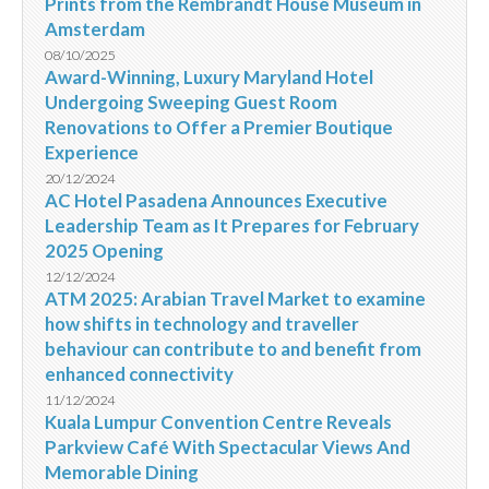
Prints from the Rembrandt House Museum in
Amsterdam
08/10/2025
Award-Winning, Luxury Maryland Hotel
Undergoing Sweeping Guest Room
Renovations to Offer a Premier Boutique
Experience
20/12/2024
AC Hotel Pasadena Announces Executive
Leadership Team as It Prepares for February
2025 Opening
12/12/2024
ATM 2025: Arabian Travel Market to examine
how shifts in technology and traveller
behaviour can contribute to and benefit from
enhanced connectivity
11/12/2024
Kuala Lumpur Convention Centre Reveals
Parkview Café With Spectacular Views And
Memorable Dining