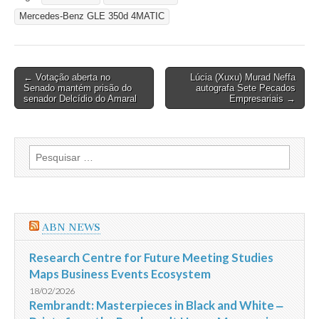
Mercedes-Benz GLE 350d 4MATIC
Post
← Votação aberta no
Lúcia (Xuxu) Murad Neffa
Senado mantém prisão do
autografa Sete Pecados
navigation
senador Delcídio do Amaral
Empresariais →
Pesquisar
por:
ABN NEWS
Research Centre for Future Meeting Studies
Maps Business Events Ecosystem
18/02/2026
Rembrandt: Masterpieces in Black and White ‒