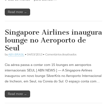
OTC
em
Houston
Read more →
Singapore Airlines inaugura
lounge no Aeroporto de
Seul
em
by
ABN BRASIL
•
04/03/2013
•
Comentários desativados
Singapore
Airlines
Cia aérea passa a contar com 15 lounges em aeroportos
inaugura
lounge
internacionais SEUL [ ABN NEWS ] — A Singapore Airlines
no
inaugurou um novo lounge SilverKris no Aeroporto Internacional
Aeroporto
de
de Incheon, em Seul, na Coreia do Sul. O espaço conta com…
Seul
Read more →