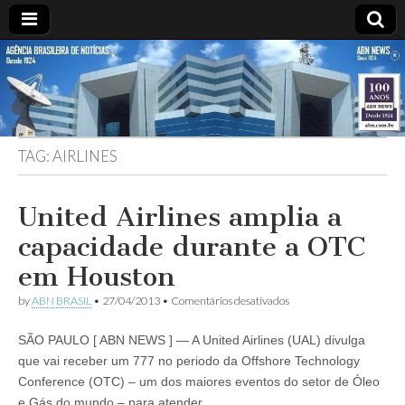
ABN
Desde
1924:
ABN
NEWS
Agência
Brasileira
de
TAG:
AIRLINES
Notícias
S.A.
United Airlines amplia a
capacidade durante a OTC
em Houston
em
by
ABN BRASIL
•
27/04/2013
•
Comentários desativados
United
Airlines
SÃO PAULO [ ABN NEWS ] — A United Airlines (UAL) divulga
amplia
a
que vai receber um 777 no periodo da Offshore Technology
capacidade
Conference (OTC) – um dos maiores eventos do setor de Óleo
durante
a
e Gás do mundo – para atender…