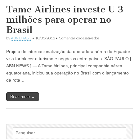
Tame Airlines investe U 3
milhões para operar no
Brasil
em
by
ABN BRASIL
•
10/01/2013
•
Comentários desativados
Tame
Airlines
Projeto de internacionalização da operadora aérea do Equador
investe
U
visa fortalecer o turismo e negócios entre países. SÃO PAULO [
3
ABN NEWS ] — A Tame Airlines, principal companhia aérea
milhões
para
equatoriana, iniciou sua operação no Brasil com o lançamento
operar
da rota…
no
Brasil
Read more →
Pesquisar
por: