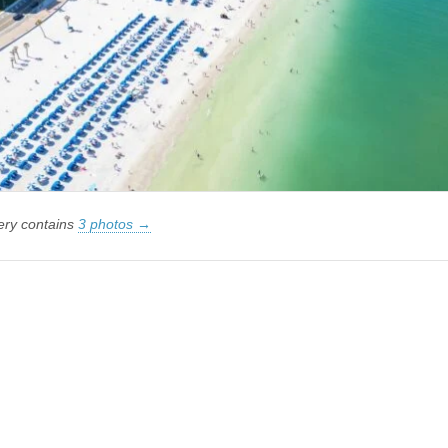
lery contains
3 photos →