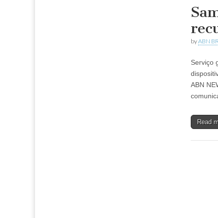
Sam
rec
by
ABN BR
Serviço 
disposit
ABN NEW
comunic
Read 