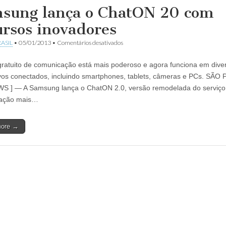
sung lança o ChatON 20 com
ursos inovadores
em
ASIL
•
05/01/2013
•
Comentários desativados
Samsung
lança
gratuito de comunicação está mais poderoso e agora funciona em dive
o
ChatON
ivos conectados, incluindo smartphones, tablets, câmeras e PCs. SÃO
20
S ] — A Samsung lança o ChatON 2.0, versão remodelada do serviço
com
recursos
ação mais…
inovadores
more →