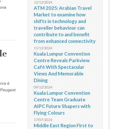
&
12/12/2024
Nova
ATM 2025: Arabian Travel
Market to examine how
shifts in technology and
traveller behaviour can
contribute to and benefit
from enhanced connectivity
11/12/2024
de
Kuala Lumpur Convention
Centre Reveals Parkview
Café With Spectacular
Views And Memorable
Dining
rca é
09/12/2024
s Peugeot
Kuala Lumpur Convention
Centre Team Graduate
AIPC Future Shapers with
Flying Colours
17/07/2024
Middle East Region First to