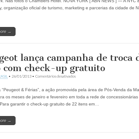
rk. Nas fotos o Chambers Hotel. NOVA YORK [ ABN NEWS ] — A NYC 
Collection
 organização oficial de turismo, marketing e parcerias da cidade de 
promoção
de
inverno
inédita
em
more →
19
hotéis
boutique
geot lança campanha de troca 
o com check-up gratuito
em
ASIL
•
26/01/2013
•
Comentários desativados
Peugeot
lança
da “Peugeot & Férias”, a ação promovida pela área de Pós-Venda da Ma
campanha
de
ara os meses de janeiro e fevereiro em toda a rede de concessionária
troca
 Para garantir o check-up gratuito de 22 itens em…
de
óleo
com
more →
check-
up
gratuito