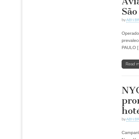
Avi
São
by
ABN BR
Operados
prevalec
PAULO [ 
Read 
NYC
pro
hot
by
ABN BR
Campanha