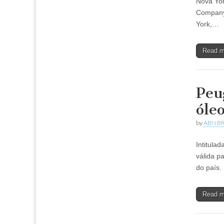
Nova Yo
Company,
York,…
Read 
Peu
óle
by
ABN BR
Intitula
válida p
do país.
Read 