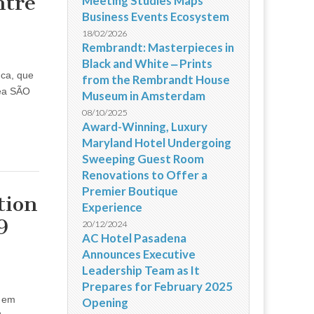
ntre
Meeting Studies Maps
Business Events Ecosystem
18/02/2026
Rembrandt: Masterpieces in
Black and White ‒ Prints
nca, que
from the Rembrandt House
rea SÃO
Museum in Amsterdam
08/10/2025
Award-Winning, Luxury
Maryland Hotel Undergoing
Sweeping Guest Room
Renovations to Offer a
Premier Boutique
tion
Experience
9
20/12/2024
AC Hotel Pasadena
Announces Executive
Leadership Team as It
Prepares for February 2025
s em
Opening