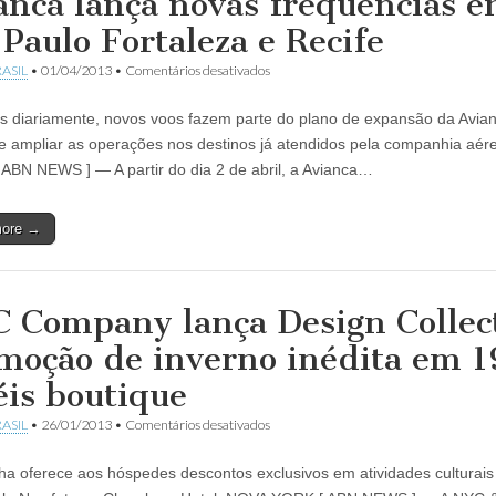
anca lança novas frequências e
 Paulo Fortaleza e Recife
em
ASIL
•
01/04/2013
•
Comentários desativados
Avianca
lança
 diariamente, novos voos fazem parte do plano de expansão da Avia
novas
frequências
e ampliar as operações nos destinos já atendidos pela companhia aé
entre
ABN NEWS ] — A partir do dia 2 de abril, a Avianca…
São
Paulo
Fortaleza
more →
e
Recife
 Company lança Design Collec
moção de inverno inédita em 1
éis boutique
em
ASIL
•
26/01/2013
•
Comentários desativados
NYC
Company
 oferece aos hóspedes descontos exclusivos em atividades culturai
lança
Design