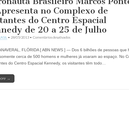
ronauta Brasileiro Marcos Pont
Apresenta no Complexo de
itantes do Centro Espacial
nedy de 20 a 25 de Julho
em
ASIL
•
28/05/2013
•
Comentários desativados
Astronauta
Brasileiro
NAVERAL, FLÓRIDA [ ABN NEWS ] — Dos 6 bilhões de pessoas que 
Marcos
Pontes
 somente cerca de 500 homens e mulheres já voaram ao espaço. No 
se
antes do Centro Espacial Kennedy, os visitantes têm todo…
Apresenta
no
Complexo
more →
de
Visitantes
do
Centro
Espacial
Kennedy
de
20
a
25
de