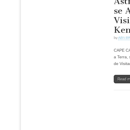
Ast
se 
Vis
Ken
by
ABN BR
CAPE CA
a Terra,
de Visit
Read 