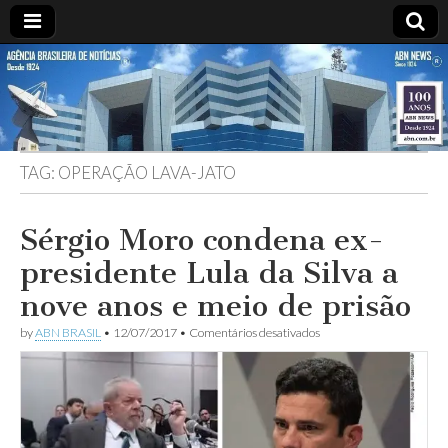
ABN
Desde
1924:
ABN
NEWS
Agência
Brasileira
de
TAG:
OPERAÇÃO LAVA-JATO
Notícias
S.A.
Sérgio Moro condena ex-
presidente Lula da Silva a
nove anos e meio de prisão
em
by
ABN BRASIL
•
12/07/2017
•
Comentários desativados
Sérgio
Moro
condena
ex-
presidente
Lula
da