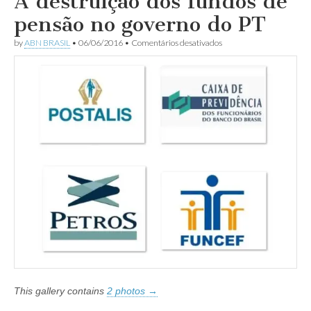
A destruição dos fundos de
pensão no governo do PT
em
by
ABN BRASIL
•
06/06/2016
•
Comentários desativados
A
destruição
dos
fundos
de
pensão
no
governo
do
PT
This gallery contains
2 photos →