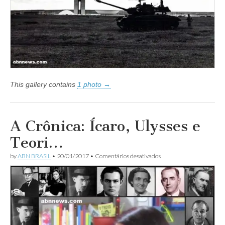
This gallery contains
1 photo →
A Crônica: Ícaro, Ulysses e
Teori…
em
by
ABN BRASIL
•
20/01/2017
•
Comentários desativados
A
Crônica:
Ícaro,
Ulysses
e
Teori…