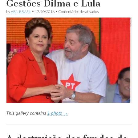
Gestões Dilma e Lula
em
by
ABN BRASIL
•
17/10/2016
•
Comentários desativados
Ministério
do
Crime
nas
Gestões
Dilma
e
Lula
This gallery contains
1 photo →