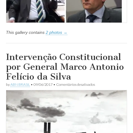
Silva
a
nove
anos
e
meio
de
This gallery contains
2 photos →
prisão
Intervenção Constitucional
por General Marco Antonio
Felício da Silva
em
by
ABN BRASIL
•
09/06/2017
•
Comentários desativados
Intervenção
Constitucional
por
General
Marco
Antonio
Felício
da
Silva