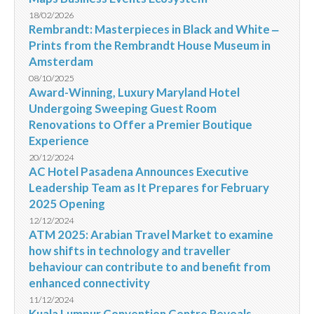
18/02/2026
Rembrandt: Masterpieces in Black and White ‒
Prints from the Rembrandt House Museum in
Amsterdam
08/10/2025
Award-Winning, Luxury Maryland Hotel
Undergoing Sweeping Guest Room
Renovations to Offer a Premier Boutique
Experience
20/12/2024
AC Hotel Pasadena Announces Executive
Leadership Team as It Prepares for February
2025 Opening
12/12/2024
ATM 2025: Arabian Travel Market to examine
how shifts in technology and traveller
behaviour can contribute to and benefit from
enhanced connectivity
11/12/2024
Kuala Lumpur Convention Centre Reveals