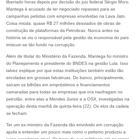
libertado horas depois por decisão do juiz federal Sérgio Moro.
Mantega é acusado de ter negociado repasses para as
campanhas petistas com empresas envolvidas na Lava Jato.
Coisa miúda: quase R$ 27 milhões desviados de obras de
construção de plataformas da Petrobras. Nunca antes na
história se viu o responsável pela gestão da economia do país
imiscuir-se tão fundo na corrupção.
Além de titular do Ministério da Fazenda, Mantega foi ministro
do Planejamento e presidente do BNDES na gestão Lula. Isso
talvez explique por que estas instituições também estão tão
enroladas em grossas falcatruas. Do banco, principalmente,
saíram os bilhões em empréstimos e financiamentos
camaradas para todas as empresas que ora naufragam no
petrolão, entre elas a Mendes Junior e a OSX, investigadas na
operação desta manhã de quinta-feira (22). Os elos da cadeia
se fecham.
Ter um ex-ministro da Fazenda tão envolvido em corrupção
ajuda a entender um pouco mais como o petismo produziu a
ruína econômica atual. Da base da sua militância até os capas-