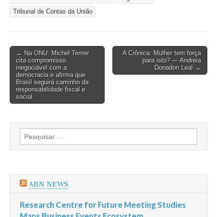
Tribunal de Contas da União
Post
← Na ONU: Michel Temer
A Crônica: Mulher tem força
cita compromisso
para isto? — Andreia
navigation
inegociável com a
Donadon Leal →
democracia e afirma que
Brasil seguirá caminho da
responsabilidade fiscal e
social
Pesquisar
por:
ABN NEWS
Research Centre for Future Meeting Studies
Maps Business Events Ecosystem