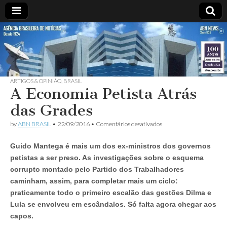
ABN
Desde
1924:
ABN
NEWS
Agência
Brasileira
de
ARTIGOS & OPINIÃO
,
BRASIL
A Economia Petista Atrás
Notícias
S.A.
das Grades
em
by
ABN BRASIL
•
22/09/2016
•
Comentários desativados
A
Economia
Guido Mantega é mais um dos ex-ministros dos governos
Petista
Atrás
petistas a ser preso. As investigações sobre o esquema
das
corrupto montado pelo Partido dos Trabalhadores
Grades
caminham, assim, para completar mais um ciclo:
praticamente todo o primeiro escalão das gestões Dilma e
Lula se envolveu em escândalos. Só falta agora chegar aos
capos.