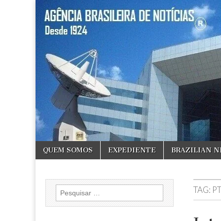
ABN
Desde
1924:
ABN
NEWS
Agência
Brasileira
de
Notícias
S.A.
Skip
Main
QUEM SOMOS
EXPEDIENTE
BRAZILIAN 
to
menu
content
TAG:
P
Pesquisar
por: