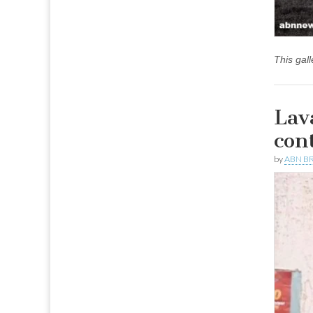
This gal
Lav
con
by
ABN BR