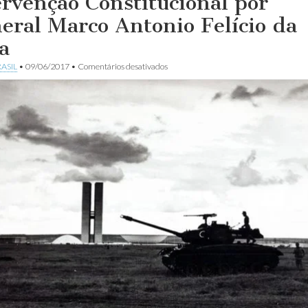
ervenção Constitucional por
eral Marco Antonio Felício da
a
em
ASIL
•
09/06/2017
•
Comentários desativados
Intervenção
Constitucional
por
General
Marco
Antonio
Felício
da
Silva