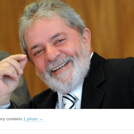
Ficha
Corrida
de
Lula
lery contains
1 photo →