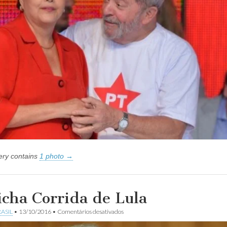
Lula
lery contains
1 photo →
icha Corrida de Lula
em
ASIL
•
13/10/2016
•
Comentários desativados
A