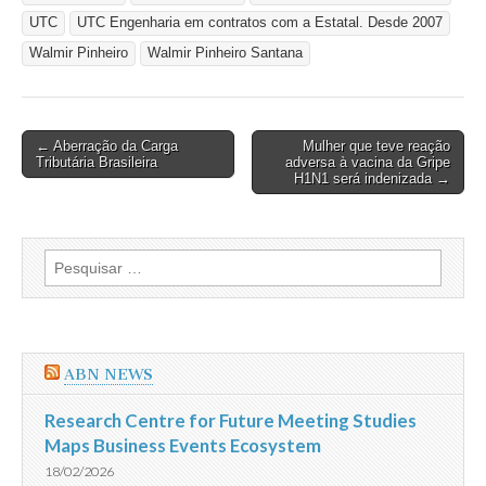
UTC
UTC Engenharia em contratos com a Estatal. Desde 2007
Walmir Pinheiro
Walmir Pinheiro Santana
Post
← Aberração da Carga
Mulher que teve reação
Tributária Brasileira
adversa à vacina da Gripe
navigation
H1N1 será indenizada →
Pesquisar
por:
ABN NEWS
Research Centre for Future Meeting Studies
Maps Business Events Ecosystem
18/02/2026