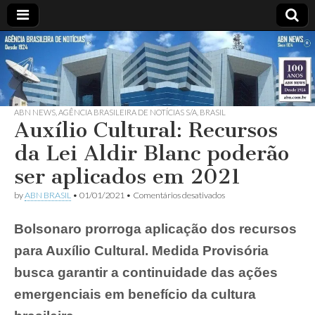
ABN
Desde
1924:
ABN
NEWS
Agência
Brasileira
de
ABN NEWS
,
AGÊNCIA BRASILEIRA DE NOTÍCIAS S/A
,
BRASIL
Auxílio Cultural: Recursos
Notícias
S.A.
da Lei Aldir Blanc poderão
ser aplicados em 2021
em
by
ABN BRASIL
•
01/01/2021
•
Comentários desativados
Auxílio
Cultural:
Bolsonaro prorroga aplicação dos recursos
Recursos
da
para Auxílio Cultural. Medida Provisória
Lei
Aldir
busca garantir a continuidade das ações
Blanc
poderão
emergenciais em benefício da cultura
ser
aplicados