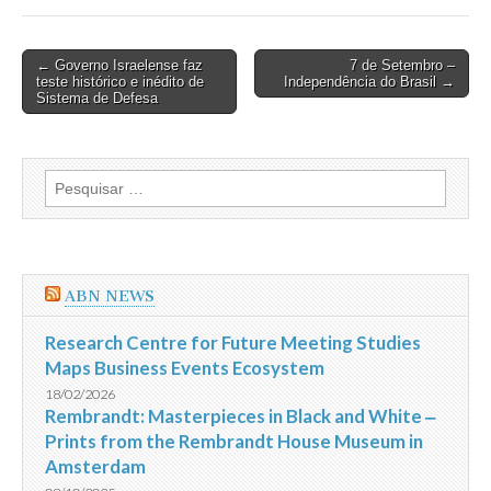
Post
← Governo Israelense faz
7 de Setembro –
teste histórico e inédito de
Independência do Brasil →
navigation
Sistema de Defesa
Pesquisar
por:
ABN NEWS
Research Centre for Future Meeting Studies
Maps Business Events Ecosystem
18/02/2026
Rembrandt: Masterpieces in Black and White ‒
Prints from the Rembrandt House Museum in
Amsterdam