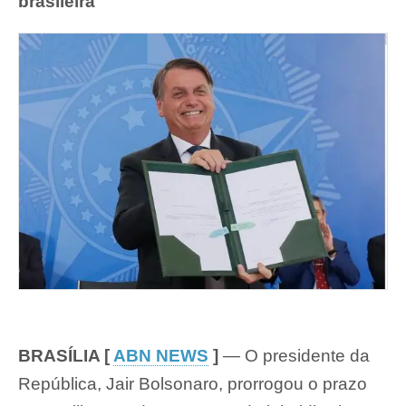
brasileira
em
2021
BRASÍLIA [
ABN NEWS
]
— O presidente da
República, Jair Bolsonaro, prorrogou o prazo